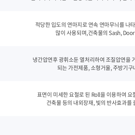
적당한 입도의 연마지로 연속 연마무늬를 나
많이 사용되며,건축물의 Sash, Door
냉간압연후 광휘소둔 열처리하여 조질압연을 거
되는 가전제품, 소형거울, 주방기구
표면이 미세한 요철로 된 Roll을 이용하여 
건축물 등의 내외장재, 빛의 반사효과를 