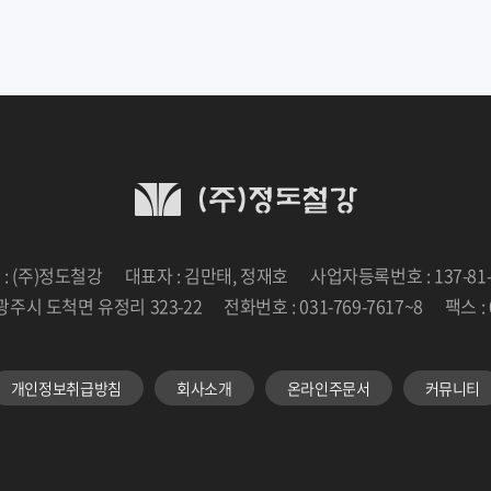
: (주)정도철강
대표자 : 김만태, 정재호
사업자등록번호 : 137-81-
광주시 도척면 유정리 323-22
전화번호 : 031-769-7617~8
팩스 : 
개인정보취급방침
회사소개
온라인주문서
커뮤니티