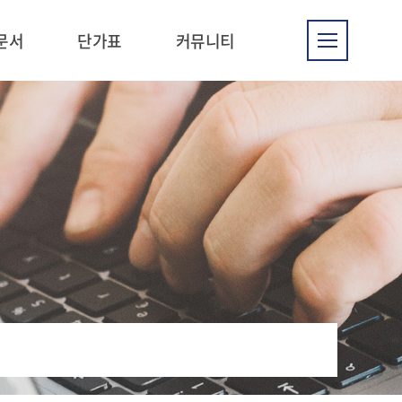
문서
단가표
커뮤니티