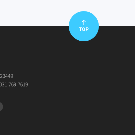
TOP
23449
031-769-7619