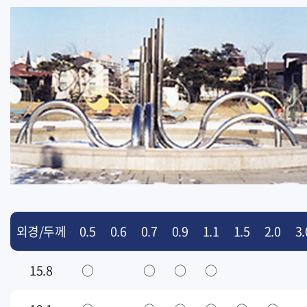
외경/두께
0.5
0.6
0.7
0.9
1.1
1.5
2.0
3.
15.8
○
○
○
○