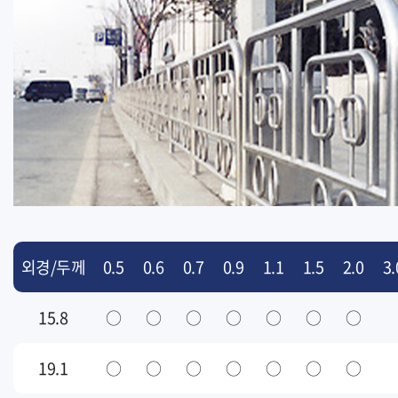
외경/두께
0.5
0.6
0.7
0.9
1.1
1.5
2.0
3.
15.8
○
○
○
○
○
○
○
19.1
○
○
○
○
○
○
○