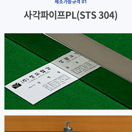
제조가능규격
01
사각파이프PL(STS 304)