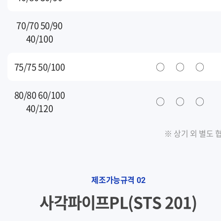
70/70 50/90
40/100
75/75 50/100
○
○
○
80/80 60/100
○
○
○
40/120
※ 상기 외 별도 
제조가능규격
02
사각파이프PL(STS 201)